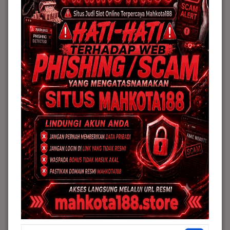
yang membantu menjaga akses tetap aman dan tidak perlu langkah yang rumit.
Bisa login cepat tanpa menunggu lama
Sistem verifikasi membantu menjaga keamanan akses
Stabil meskipun banyak pengguna sedang online
Akses tersedia 24 jam setiap hari
LINK ALTERNATIF MAHKOTA188 JIKA
AKSES SEDANG RAMAI
Jika akses utama sedang padat atau dalam proses pembaruan, MAHKOTA188
menyediakan link alternatif dengan sistem
smart routing
yang tetap terhubung ke server
utama, sehingga pengguna tetap bisa masuk tanpa gangguan.
Link selalu aktif dan diperbarui secara berkala
Terhubung langsung ke sistem utama
Menggunakan jalur akses cadangan yang stabil
AKSES MAHKOTA188 DI HP LEBIH RINGAN
DAN NYAMAN
MAHKOTA188 sudah dioptimalkan untuk perangkat mobile agar tetap ringan digunakan.
Tampilan dibuat sederhana dengan
mobile-friendly layout
sehingga tidak membebani