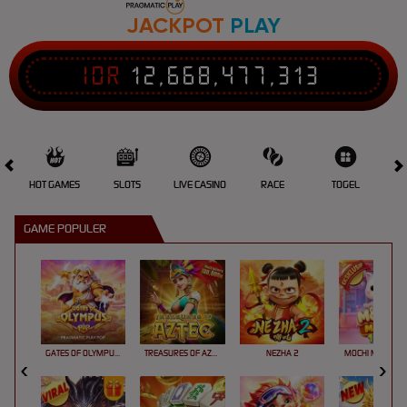
JACKPOT
PLAY
IDR
12,668,477,313
HOT GAMES
SLOTS
LIVE CASINO
RACE
TOGEL
OL
GAME POPULER
GATES OF OLYMPUS POP
TREASURES OF AZTEC
NEZHA 2
MOCHI MANIA 1