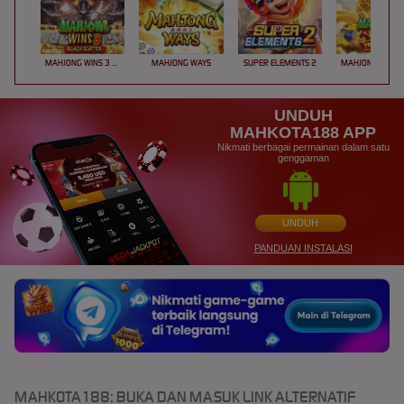
MAHJONG WINS 3 – BLACK SCATTER
MAHJONG WAYS
SUPER ELEMENTS 2
UNDUH
MAHKOTA188 APP
Nikmati berbagai permainan dalam satu
genggaman
UNDUH
PANDUAN INSTALASI
MAHKOTA188: BUKA DAN MASUK LINK ALTERNATIF