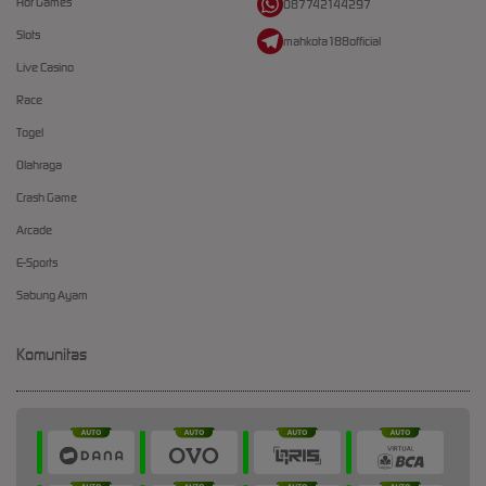
Hot Games
087742144297
Slots
mahkota188official
Live Casino
Race
Togel
Olahraga
Crash Game
Arcade
E-Sports
Sabung Ayam
Komunitas