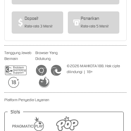
Deposit
Penarikan
Rata-rata 3 Menit
Rata-rata 5 Menit
Tanggung Jawab
Browser Yang
Bermain
Didukung
©2026 MAHKOTA188. Hak cipta
dilindungi | 18+
Platform Penyedia Layanan
Slots