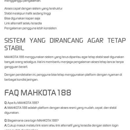
mengganggu pengalaman.
Akses cepat dengan sistem yang terstruktur
Stabil meskipun trafik sedang tinggi
Bisa digunakan kapan saja
Link alternatif selalu tersedia
Pengalaman pengguna lebih konsisten
SISTEM YANG DIRANCANG AGAR TETAP
STABIL
MAHKOTA188 menggunakan sistem yang terus dipantau agar tetap stabil saat digunakan
banyak orang sekaligus. Hal ini membantu menjaga pengalaman akses tetap lancar tanpa
gangguan berarti.
Dengan pendekatan ini, pengguna bisa tetap menggunakan platform dengan nyaman di
berbagai kondisi jaringan.
FAQ MAHKOTA188
Q:
Apa itu MAHKOTA188?
A:
MAHKOTA188 adalah platform dengan akses resmi yang mudah, cepat, dan stabil
digunakan.
Q:
Bagaimana cara login MAHKOTA188?
A:
Cukup masuk melalui link resmi atau link alternatif yang tersedia dengan sistem login