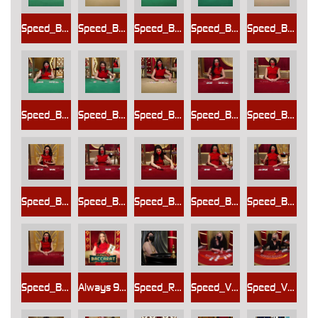
Speed_Baccarat_C
Speed_Baccarat_D
Speed_Baccarat_E
Speed_Baccarat_F
Speed_Baccarat_G
Speed_Baccarat_H
Speed_Baccarat_I
Speed_Baccarat_J
Speed_Baccarat_k
Speed_Baccarat_L
Speed_Baccarat_N
Speed_Baccarat_O
Speed_Baccarat_P
Speed_Baccarat_Q
Speed_Baccarat_R
Speed_Baccarat_S
Always 9 Baccarat
Speed_Roulette
Speed_VIP_Blackjack_A
Speed_VIP_Blackjack_B