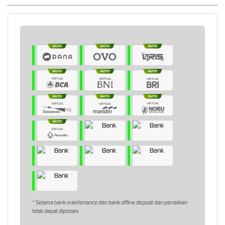
* Selama bank maintenance dan bank offline deposit dan penarikan
tidak dapat diproses