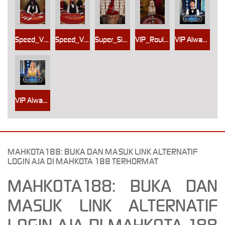
Speed_VIP_Blackjack_C
Speed_VIP_Blackjack_D
Super_Sic_Bo
VIP_Roulette
VIP Always 6 Blackjack 2
VIP Always 6 Blackjack 3
MAHKOTA188: BUKA DAN MASUK LINK ALTERNATIF
LOGIN AJA DI MAHKOTA 188 TERHORMAT
MAHKOTA188: BUKA DAN
MASUK LINK ALTERNATIF