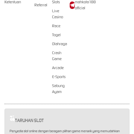
Ketentuan
Slots
mahkota188
Referral
official
Live
Casino
Race
Togel
Olahraga
Crash
Game
Arcade
E-Sports
Sabung
Ayam
TARUHAN SLOT
Penyedia slot online dengan beragam pilihan game menarik yang memudahkan