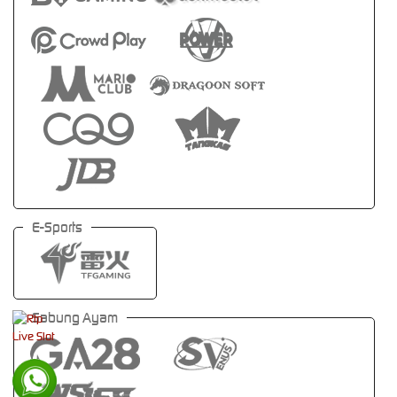
E-Sports
Sabung Ayam