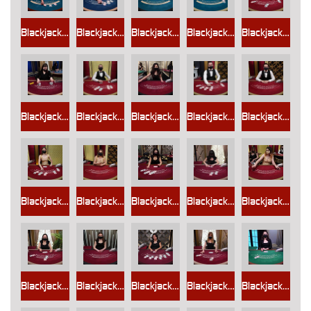
Blackjack_Silver_4
Blackjack_Silver_5
Blackjack_Silver_6
Blackjack_Silver_7
Blackjack_VIP_A
Blackjack_VIP_Alpha
Blackjack_VIP_B
Blackjack_VIP_Beta
Blackjack_VIP_C
Blackjack_VIP_D
Blackjack_VIP_E
Blackjack_VIP_G
Blackjack_VIP_Gamma
Blackjack_VIP_H
Blackjack_VIP_I
Blackjack_VIP_L
Blackjack_VIP_M
Blackjack_VIP_N
Blackjack_VIP_Q
Blackjack_VIP_x