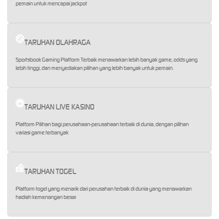
pemain untuk mencapai jackpot
TARUHAN OLAHRAGA
Sportsbook Gaming Platform Terbaik menawarkan lebih banyak game, odds yang
lebih tinggi, dan menyediakan pilihan yang lebih banyak untuk pemain.
TARUHAN LIVE KASINO
Platform Pilihan bagi perusahaan-perusahaan terbaik di dunia, dengan pilihan
variasi game terbanyak
TARUHAN TOGEL
Platform togel yang menarik dari perusahan terbaik di dunia yang menawarkan
hadiah kemenangan besar